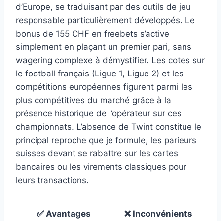
d’Europe, se traduisant par des outils de jeu
responsable particulièrement développés. Le
bonus de 155 CHF en freebets s’active
simplement en plaçant un premier pari, sans
wagering complexe à démystifier. Les cotes sur
le football français (Ligue 1, Ligue 2) et les
compétitions européennes figurent parmi les
plus compétitives du marché grâce à la
présence historique de l’opérateur sur ces
championnats. L’absence de Twint constitue le
principal reproche que je formule, les parieurs
suisses devant se rabattre sur les cartes
bancaires ou les virements classiques pour
leurs transactions.
✅ Avantages
❌ Inconvénients