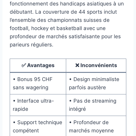
fonctionnement des handicaps asiatiques à un
débutant. La couverture de 44 sports inclut
l’ensemble des championnats suisses de
football, hockey et basketball avec une
profondeur de marchés satisfaisante pour les
parieurs réguliers.
✅ Avantages
❌ Inconvénients
• Bonus 95 CHF
• Design minimaliste
sans wagering
parfois austère
• Interface ultra-
• Pas de streaming
rapide
intégré
• Support technique
• Profondeur de
compétent
marchés moyenne