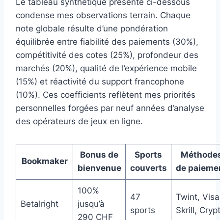
Le tableau synthétique présenté ci-dessous
condense mes observations terrain. Chaque
note globale résulte d’une pondération
équilibrée entre fiabilité des paiements (30%),
compétitivité des cotes (25%), profondeur des
marchés (20%), qualité de l’expérience mobile
(15%) et réactivité du support francophone
(10%). Ces coefficients reflètent mes priorités
personnelles forgées par neuf années d’analyse
des opérateurs de jeux en ligne.
Bonus de
Sports
Méthode
Bookmaker
bienvenue
couverts
de paieme
100%
47
Twint, Visa
Betalright
jusqu’à
sports
Skrill, Cryp
290 CHF