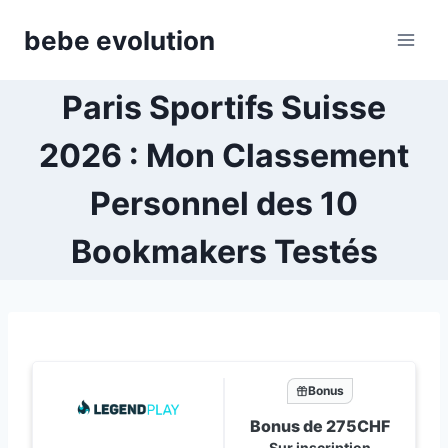
Aller
bebe evolution
au
contenu
Paris Sportifs Suisse
2026 : Mon Classement
Personnel des 10
Bookmakers Testés
Bonus
Bonus de 275CHF
Sur inscription