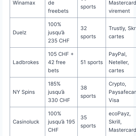
Winamax
de
Mastercard
sports
freebets
virement
100%
32
Trustly, Skri
Duelz
jusqu’à
sports
cartes
235 CHF
105 CHF +
PayPal,
Ladbrokes
42 free
51 sports
Neteller,
bets
cartes
185%
Crypto,
38
NY Spins
jusqu’à
Paysafecar
sports
330 CHF
Visa
100%
ecoPayz,
35
Casinoluck
jusqu’à 195
Skrill,
sports
CHF
Mastercar