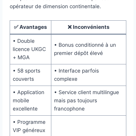
opérateur de dimension continentale.
✅ Avantages
❌ Inconvénients
• Double
• Bonus conditionné à un
licence UKGC
premier dépôt élevé
+ MGA
• 58 sports
• Interface parfois
couverts
complexe
• Application
• Service client multilingue
mobile
mais pas toujours
excellente
francophone
• Programme
VIP généreux