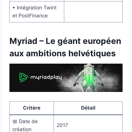
• Intégration Twint
et PostFinance
Myriad – Le géant européen
aux ambitions helvétiques
Critère
Détail
📅 Date de
2017
création