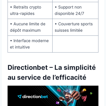
• Retraits crypto
• Support non
ultra-rapides
disponible 24/7
• Aucune limite de
• Couverture sports
dépôt maximum
suisses limitée
• Interface moderne
et intuitive
Directionbet – La simplicité
au service de l’efficacité