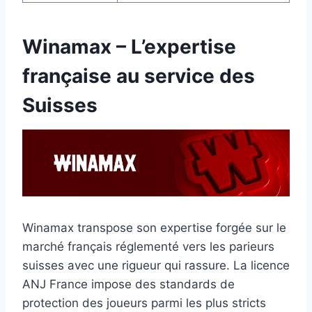
Winamax – L’expertise
française au service des
Suisses
Winamax transpose son expertise forgée sur le
marché français réglementé vers les parieurs
suisses avec une rigueur qui rassure. La licence
ANJ France impose des standards de
protection des joueurs parmi les plus stricts