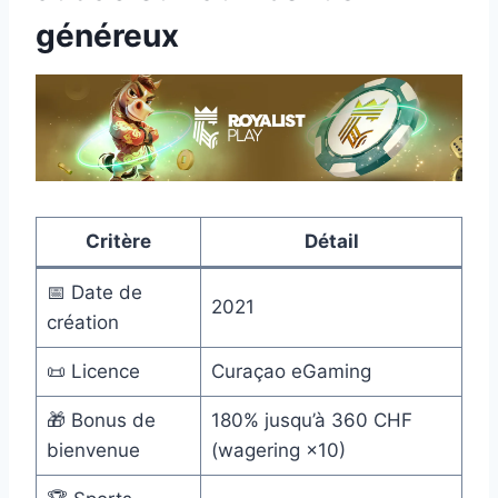
généreux
Critère
Détail
📅 Date de
2021
création
📜 Licence
Curaçao eGaming
🎁 Bonus de
180% jusqu’à 360 CHF
bienvenue
(wagering ×10)