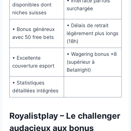
• Interface parfois
disponibles dont
surchargée
niches suisses
• Délais de retrait
• Bonus généreux
légèrement plus longs
avec 50 free bets
(18h)
• Wagering bonus ×8
• Excellente
(supérieur à
couverture esport
Betalright)
• Statistiques
détaillées intégrées
Royalistplay – Le challenger
audacieux aux bonus