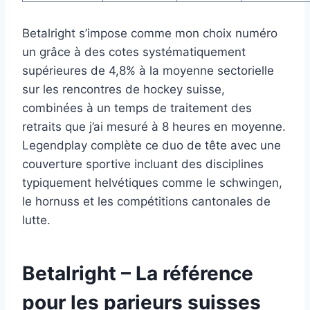
Betalright s’impose comme mon choix numéro
un grâce à des cotes systématiquement
supérieures de 4,8% à la moyenne sectorielle
sur les rencontres de hockey suisse,
combinées à un temps de traitement des
retraits que j’ai mesuré à 8 heures en moyenne.
Legendplay complète ce duo de tête avec une
couverture sportive incluant des disciplines
typiquement helvétiques comme le schwingen,
le hornuss et les compétitions cantonales de
lutte.
Betalright – La référence
pour les parieurs suisses