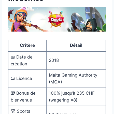
Critère
Détail
📅 Date de
2018
création
Malta Gaming Authority
📜 Licence
(MGA)
🎁 Bonus de
100% jusqu’à 235 CHF
bienvenue
(wagering ×8)
🏆 Sports