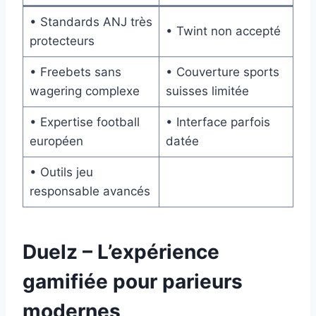
• Standards ANJ très
• Twint non accepté
protecteurs
• Freebets sans
• Couverture sports
wagering complexe
suisses limitée
• Expertise football
• Interface parfois
européen
datée
• Outils jeu
responsable avancés
Duelz – L’expérience
gamifiée pour parieurs
modernes