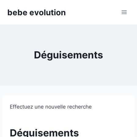
Aller
bebe evolution
au
contenu
Déguisements
Effectuez une nouvelle recherche
Déguisements