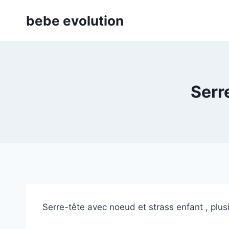
Aller
bebe evolution
au
contenu
Serr
Serre-tête avec noeud et strass enfant , plu