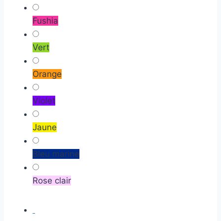
Fushia
Vert
Orange
Violet
Jaune
Bleu marine
Rose clair