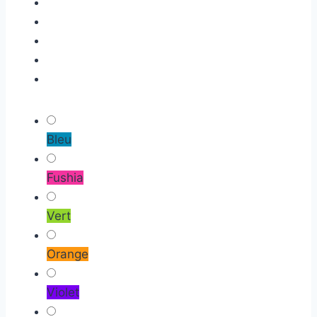
Bleu
Fushia
Vert
Orange
Violet