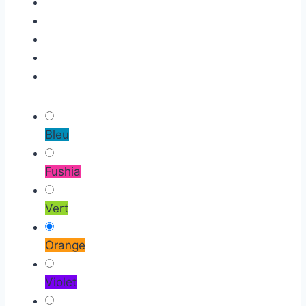
Bleu
Fushia
Vert
Orange
Violet