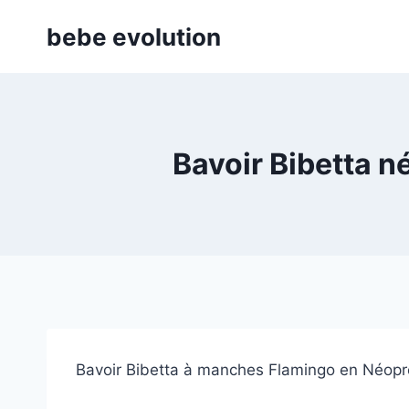
Aller
bebe evolution
au
contenu
Bavoir Bibetta 
Bavoir Bibetta à manches Flamingo en Néoprène