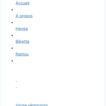
Accueil
A propos
Hevea
Bibetta
Nattou
Vente vêtements