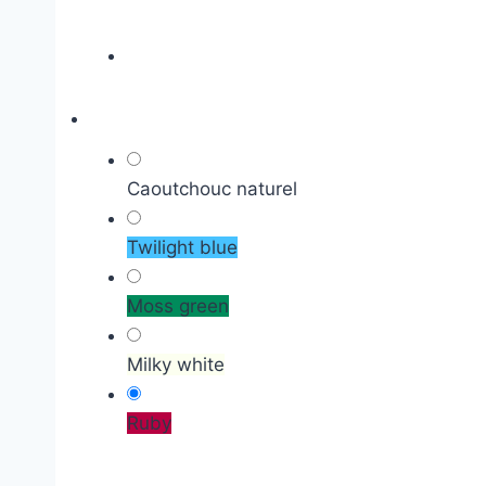
Caoutchouc naturel
Twilight blue
Moss green
Milky white
Ruby