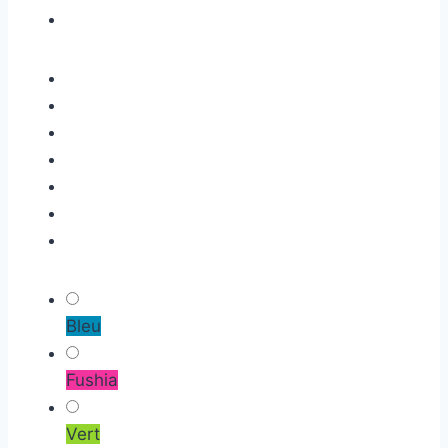
Bleu
Fushia
Vert